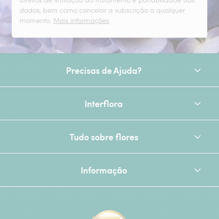
direitos de limitação do tratamento e portabilidade dos
dados, bem como cancelar a subscrição a qualquer
momento.
Mais informações
.
Precisas de Ajuda?
Interflora
Tudo sobre flores
Informação
[Ecovadis Gold Badge - Top 