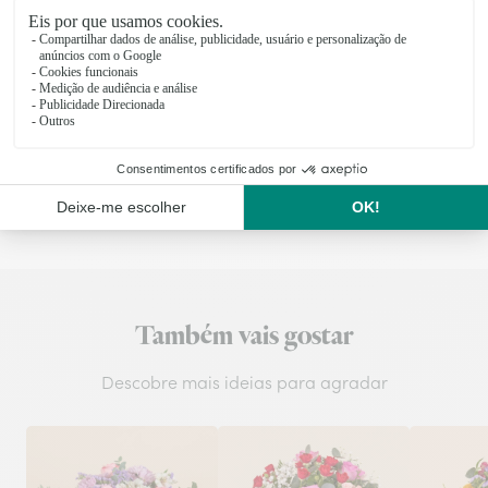
A entrega, no mesmo dia ou por marcação, é feita
diretamente pelos nossos floristas locais.
Taxa de entrega
:
9,99€
Entrega no mesmo dia para todas as encomendas
realizadas antes das 17 horas.
Também vais gostar
Descobre mais ideias para agradar