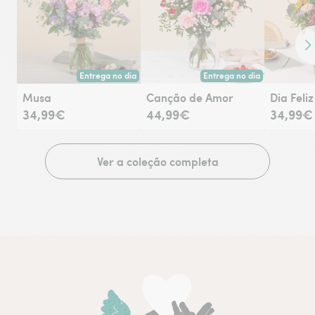
Co
Entrega no dia
Entrega no dia
Entrega hoje ou na data à tua escolha.
Entrega hoje ou na data à tu
Musa
Canção de Amor
Dia Feliz
34,99€
44,99€
34,99€
Ver a coleção completa