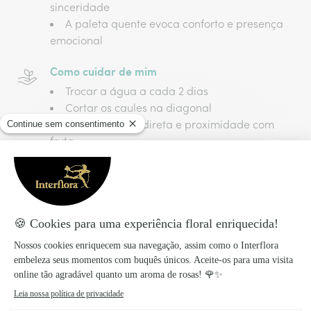
sinceridade
A paleta quente evoca conforto e presença
emocional
Como cuidar de mim
Trocar a água a cada 2 dias
Cortar os caules na diagonal
Evitar luz solar direta e proximidade com
fruta
Manter longe de correntes de ar
Preparado com amor, entregue com
carinho!
Os produtos Interflora são preparados e embalados
no dia da entrega para garantir a frescura das flores.