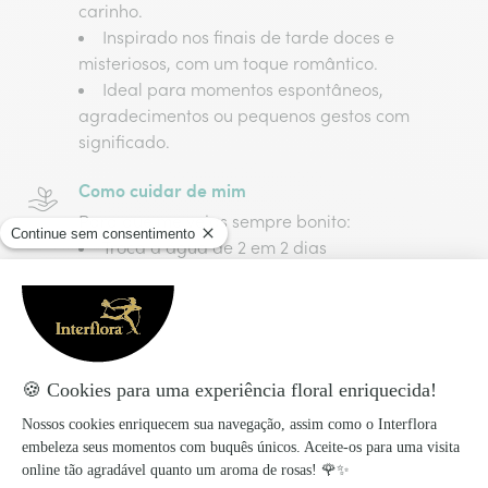
carinho.
Inspirado nos finais de tarde doces e
misteriosos, com um toque romântico.
Ideal para momentos espontâneos,
agradecimentos ou pequenos gestos com
significado.
Como cuidar de mim
Para que me vejas sempre bonito:
Troca a água de 2 em 2 dias
Corta os caules na diagonal
Evita luz solar direta e fruta por perto
Não me deixes perto de correntes de ar
Preparado com amor, entregue com
carinho!