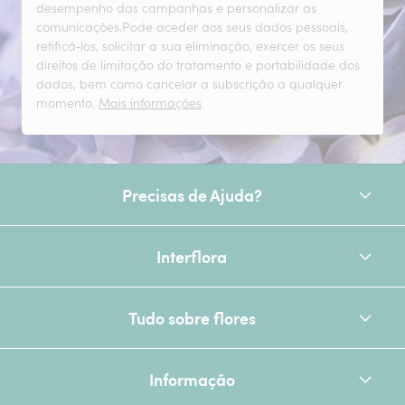
desempenho das campanhas e personalizar as
comunicações.Pode aceder aos seus dados pessoais,
retificá‑los, solicitar a sua eliminação, exercer os seus
direitos de limitação do tratamento e portabilidade dos
dados, bem como cancelar a subscrição a qualquer
momento.
Mais informações
.
Precisas de Ajuda?
Interflora
Tudo sobre flores
Informação