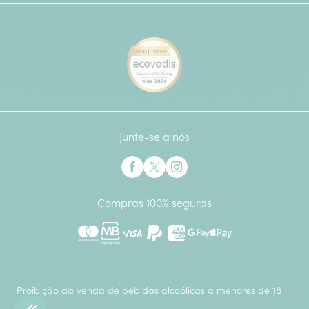
[Ecovadis Gold Badge - Top 
Junte-se a nós
Interflora no Facebook
Interflora no X anteriormente Twitter
Interflora no Instagram
Compras 100% seguras
Mastercard
Multibanco
Visa
Paypal
American Express
Google Pay
Apple Pay
Proibição da venda de bebidas alcoólicas a menores de 18
anos.