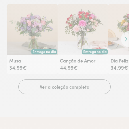
Co
Entrega no dia
Entrega no dia
Entrega hoje ou na data à tua escolha.
Entrega hoje ou na data à tu
Musa
Canção de Amor
Dia Feliz
34,99€
44,99€
34,99€
Ver a coleção completa