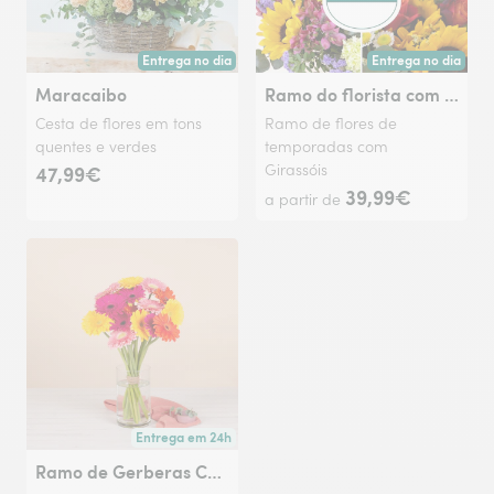
Entrega no dia
Entrega no dia
Entrega hoje ou na data à tua escolha.
Entrega hoje ou na 
Maracaibo
Ramo do florista com girassóis
Cesta de flores em tons
Ramo de flores de
quentes e verdes
temporadas com
47,99€
Girassóis
39,99€
a partir de
Entrega em 24h
Entrega a partir de amanhã ou na data à tua escolha.
Ramo de Gerberas Coloridas