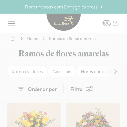
Flores frescas com Entrega express
➜
Interflora - entrega de flor
Menu
Home - Entrega de flores
Flores
Ramos de flores amarelas
Ramos de flores amarelas
Ramo de flores
Girassóis
Flores cor de rosa
Conteú
Ordenar por
Filtro