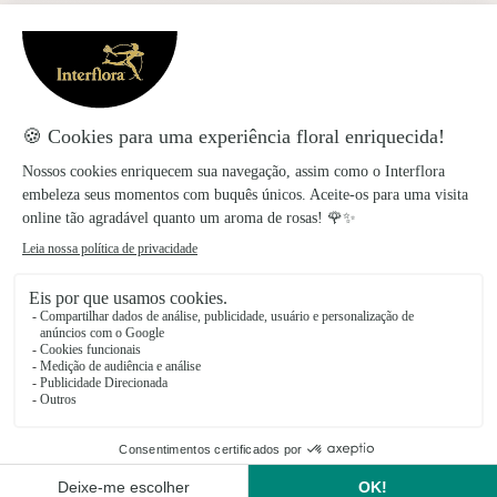
Esforçamo-nos por produzir criações florais de
qualidade que se destaquem pelo seu estilo e
singularidade.
Flores e plantas amarelas: gerberas,
lisiantos, cravos…
flores amarelas
As
são as
flores de verão
. Mas, há
flores amarelas durante todo o ano como as Rosas, os
Cravos, Lírios, as Margaridas, os Lisiantos ou as
Gerberas.
Flores amarelas: significado