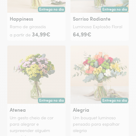
Entrega no dia
Entrega no dia
Entrega hoje ou na data à tua escolha.
Entrega hoje ou na 
Happiness
Sorriso Radiante
Ramo de girassóis
Luminosa Explosão Floral
34,99€
64,99€
a partir de
Entrega no dia
Entrega no dia
Entrega hoje ou na data à tua escolha.
Entrega hoje ou na 
Atenea
Alegria
Um gesto cheio de cor
Um bouquet luminoso
para alegrar e
pensado para espalhar
surpreender alguém
alegria