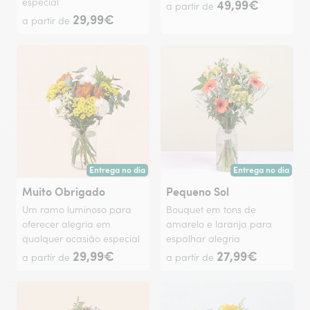
especial
49,99€
a partir de
29,99€
a partir de
Entrega no dia
Entrega no dia
Entrega hoje ou na data à tua escolha.
Entrega hoje ou na 
Muito Obrigado
Pequeno Sol
Um ramo luminoso para
Bouquet em tons de
oferecer alegria em
amarelo e laranja para
qualquer ocasião especial
espalhar alegria
29,99€
27,99€
a partir de
a partir de