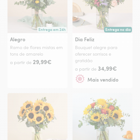
Entrega em 24h
Entrega no dia
Entrega a partir de amanhã ou na data à tua escolha.
Entrega hoje ou na 
Alegro
Dia Feliz
Ramo de flores mistas em
Bouquet alegre para
tons de amarelo
oferecer sorrisos e
29,99€
gratidão
a partir de
34,99€
a partir de
Mais vendido