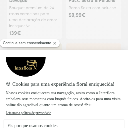
Devoção
Pack: Sexta & Peluche
Bouquet premium de 24
Ramo Sexta com peluche
rosas vermelhas para
59,99€
uma declaração de amor
inesquecível
139€
Entrega no dia
Entrega no dia
Entrega hoje ou na data à tua escolha.
Entrega hoje ou na 
Explosão de Cores
Sicilia
Bouquet premium com 60
Bonita composição de
rosas multicoloridas para
flores em tons de rosa e
surpreender.
salmão