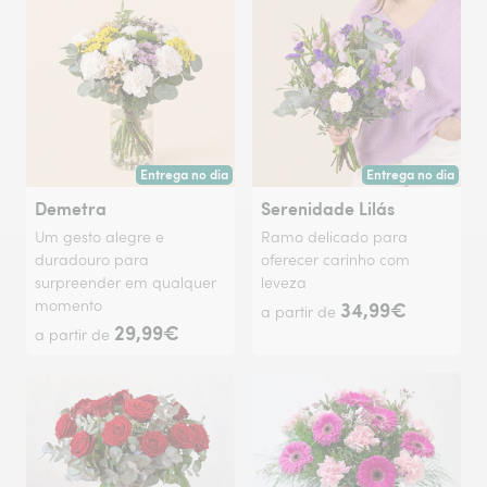
Entrega no dia
Entrega no dia
Entrega hoje ou na data à tua escolha.
Entrega hoje ou na 
Demetra
Serenidade Lilás
Um gesto alegre e
Ramo delicado para
duradouro para
oferecer carinho com
surpreender em qualquer
leveza
momento
34,99€
a partir de
29,99€
a partir de