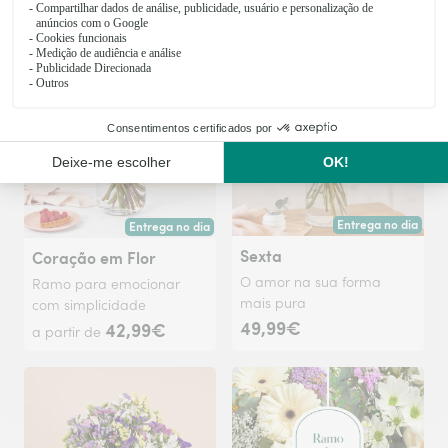
309€
39,99€
a partir de
Entrega no dia
Entrega no dia
Entrega hoje ou na 
Entrega hoje ou na data à tua escolha.
Sexta
Coração em Flor
O amor na sua forma
Ramo para emocionar
mais pura
com simplicidade
49,99€
42,99€
a partir de