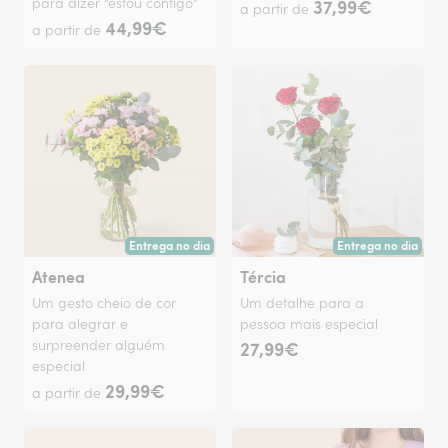
para dizer “estou contigo”
37,99€
a partir de
44,99€
a partir de
Entrega no dia
Entrega no dia
Entrega hoje ou na data à tua escolha.
Entrega hoje ou na 
Atenea
Tércia
Um gesto cheio de cor
Um detalhe para a
para alegrar e
pessoa mais especial
surpreender alguém
27,99€
especial
29,99€
a partir de