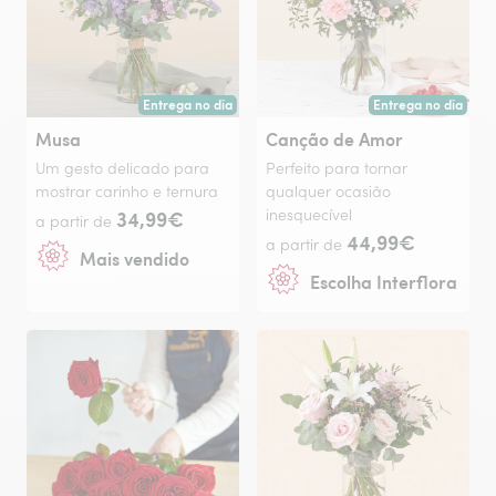
Entrega no dia
Entrega no dia
Entrega hoje ou na data à tua escolha.
Entrega hoje ou na 
Musa
Canção de Amor
Um gesto delicado para
Perfeito para tornar
mostrar carinho e ternura
qualquer ocasião
34,99€
inesquecível
a partir de
44,99€
a partir de
Mais vendido
Escolha Interflora