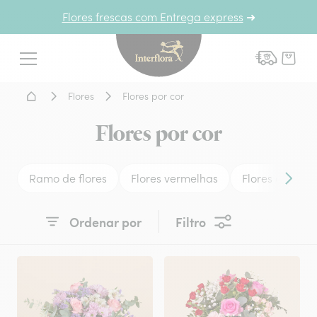
Flores frescas com Entrega express
➜
Interflora - entrega de flor
Menu
Home - Entrega de flores
Flores
Flores por cor
Flores por cor
Ramo de flores
Flores vermelhas
Flores amarel
Conteú
Ordenar por
Filtro