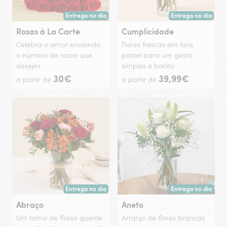
Entrega no dia
Entrega no dia
Entrega hoje ou na data à tua escolha.
Entrega hoje ou na 
Rosas à La Carte
Cumplicidade
Celebra o amor enviando
Flores frescas em tons
o número de rosas que
pastel para um gesto
desejes
simples e bonito
30€
39,99€
a partir de
a partir de
Entrega no dia
Entrega no dia
Entrega hoje ou na data à tua escolha.
Entrega hoje ou na 
Abraço
Aneto
Um ramo de flores quente
Arranjo de flores brancas