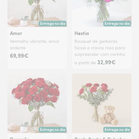
Entrega no dia
Entrega no dia
Entrega hoje ou na data à tua escolha.
Entrega hoje ou na 
Amor
Hestia
Vermelho vibrante, amor
Bouquet de gerberas
ardente
fúcsia e cravos rosa para
69,99€
surpreender com carinho.
32,99€
a partir de
Entrega no dia
Entrega no dia
Entrega hoje ou na data à tua escolha.
Entrega hoje ou na 