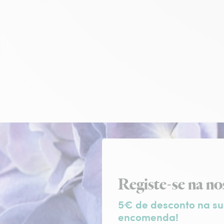
Subscrição da ne
Registe-se na no
5€ de desconto na su
encomenda!