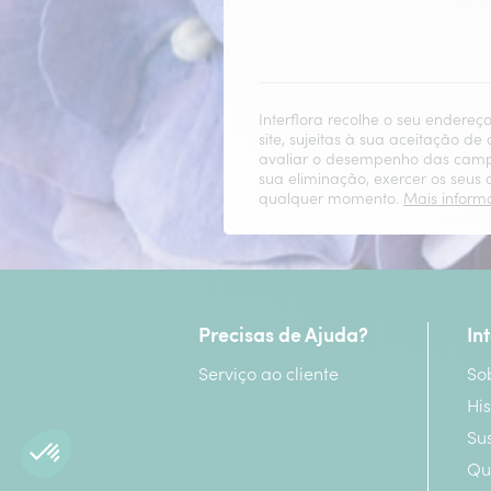
Interflora recolhe o seu ender
site, sujeitas à sua aceitação de
avaliar o desempenho das campan
sua eliminação, exercer os seus
qualquer momento.
Mais inform
Precisas de Ajuda?
In
Serviço ao cliente
So
His
Su
Qu