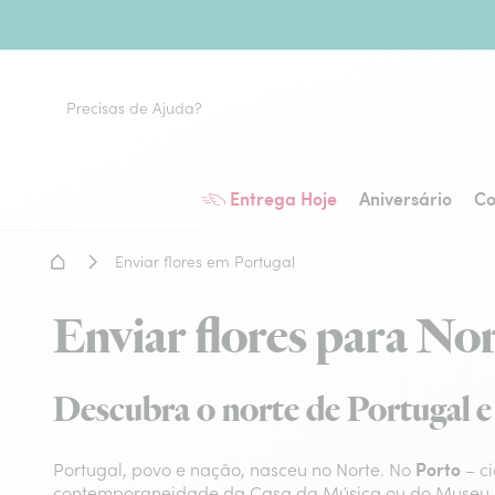
Precisas de Ajuda?
Entrega Hoje
Aniversário
Co
Home - Entrega de flores
Enviar flores em Portugal
Enviar flores para No
Descubra o norte de Portugal e o
Porto
Portugal, povo e nação, nasceu no Norte. No
– ci
contemporaneidade da Casa da Música ou do Museu d