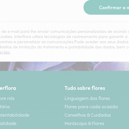
Confirmar a m
eço de e‑mail para lhe enviar comunicações personalizadas de acord
 cookies. Interflora utiliza tecnologias de rastreamento para garantir a
has e personalizar as comunicações.Pode aceder aos seus dados pesso
 direitos de limitação do tratamento e portabilidade dos dados, bem 
ações
.
terflora
Tudo sobre flores
bre nós
Linguagem das flores
tória
Flores para cada ocasião
stentabilidade
Conselhos & Cuidados
alidade
Horóscopo & Flores