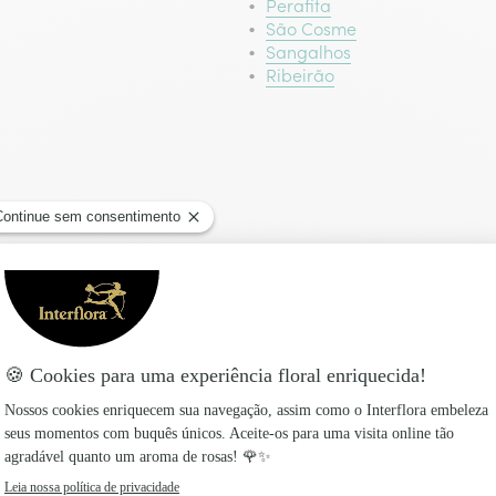
Perafita
São Cosme
Sangalhos
Ribeirão