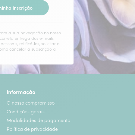
inha inscrição
o com a sua navegação no nosso
 correta entrega dos e‑mails,
ais, retificá‑los, solicitar a
como cancelar a subscrição a
Informação
O nosso compromisso
Condições gerais
Modalidades de pagamento
Política de privacidade