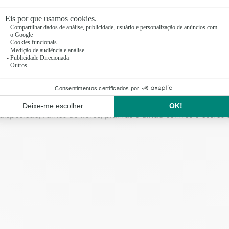
s e funerais no Norte de Portugal
onde quiseres
, entregamos em todas as ocasiões no norte de 
s, tens apenas de escolher as tuas preferidas, encomendar e en
as margaridas e os lírios, flores para momentos dolorosos, 
disposição, ramos de flores, plantas e ainda centros e cestos