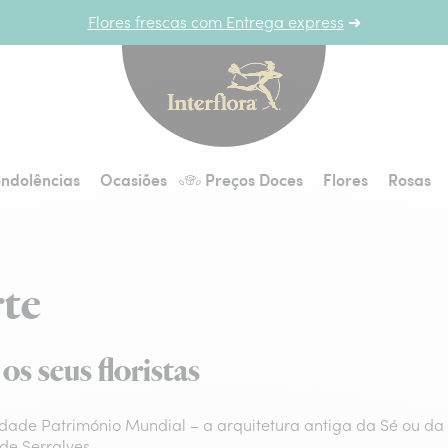
Flores frescas com Entrega express
➜
Interflora - entrega 
ndolências
Ocasiões
Preços Doces
Flores
Rosas
rte
s seus floristas
dade Património Mundial – a arquitetura antiga da Sé ou da 
e Serralves.