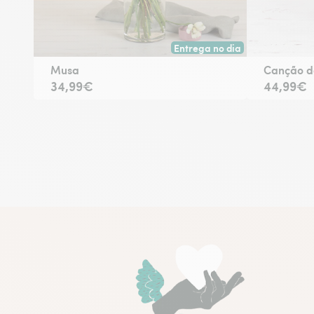
Entrega no dia
Entrega hoje ou na data à tua 
Musa
Canção d
34,99€
44,99€