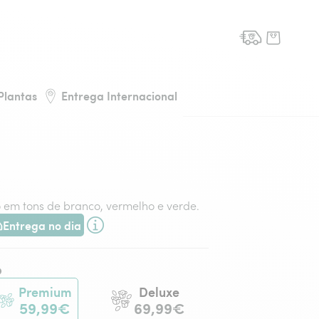
de flores, voltar à página inicial
Plantas
Entrega Internacional
o em tons de branco, vermelho e verde.
Entrega no dia
ega hoje ou na data à tua escolha.
o
Premium
Deluxe
59,99€
69,99€