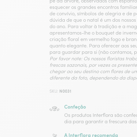
pé da árvore, observados com espanto
esquecer os grandes encontros familiar
de convívio, símbolos de alegria e de 
dúvida de que o natal é um dos nosso
do ano. Para voltar à tradição e a mag
apresentamos-lhe o bouquet de inverno
criação floral em vermelho fogo e bran
quanto elegante. Para oferecer aos seu
para guardar para si (não contamos, 
Por favor note: Os nossos floristas tra
frescas sazonais, por vezes os present
chegar ao seu destino com flores de u
diferente da foto, dependendo da disp
N0031
SKU:
Confeção
Os produtos Interflora são conf
dia para garantir a frescura das 
A Interflora recomenda