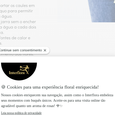
cortar os caules em
quo para permitir
a água.
 jarra sem o encher
a água a cada dois
ca.
fontes de calor e
a.
ta, pois o etileno
imento das flores.