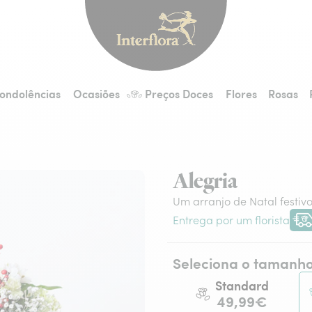
Interflora - entrega 
ondolências
Ocasiões
Preços Doces
Flores
Rosas
Alegria
Um arranjo de Natal festiv
Entrega por um florista
Entr
Seleciona o tamanh
Standard
49,99€