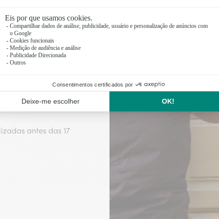
 com
o dia da entrega para
ia ou por marcação, é
izadas antes das 17