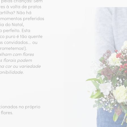
 pelas crianças! Sem
es à volta de pratos
partilha? Não há
s momentos preferidos
ia do Natal,
 perfeito. Esta
co puro é tão quente
s convidados... ou
prometemos!).
balham com flores
es florais podem
ma cor ou variedade
onibilidade.
ecionados no próprio
flores.