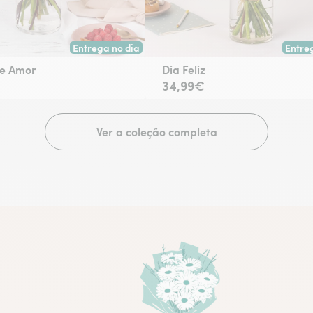
Entrega no dia
Entre
escolha.
Entrega hoje ou na data à tua escolha.
Entreg
e Amor
Dia Feliz
34,99€
Ver a coleção completa