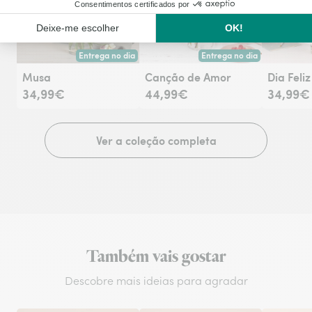
Co
Entrega no dia
Entrega no dia
Entrega hoje ou na data à tua escolha.
Entrega hoje ou na data à tu
Musa
Canção de Amor
Dia Feliz
34,99€
44,99€
34,99€
Ver a coleção completa
Também vais gostar
Descobre mais ideias para agradar