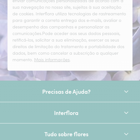
enviar comunicações personalizadas de acordo com a
sua navegação no nosso site, sujeitas à sua aceitação
de cookies. Interflora utiliza tecnologias de rastreamento
para garantir a correta entrega dos e‑mails, avaliar o
desempenho das campanhas e personalizar as
comunicações.Pode aceder aos seus dados pessoais,
retificá‑los, solicitar a sua eliminação, exercer os seus
direitos de limitação do tratamento e portabilidade dos
dados, bem como cancelar a subscrição a qualquer
momento.
Mais informações
.
Precisas de Ajuda?
Interflora
Tudo sobre flores