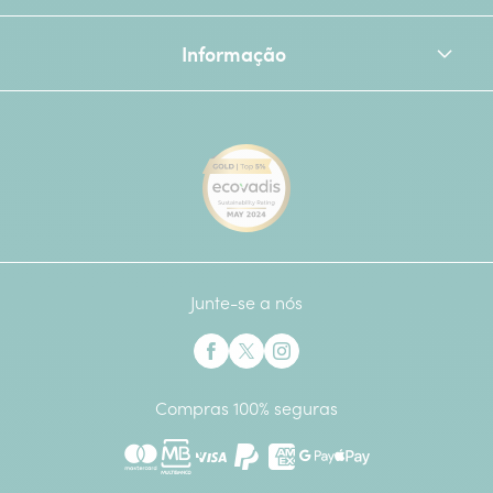
Informação
[Ecovadis Gold Badge - Top 
Junte-se a nós
Interflora no Facebook
Interflora no X anteriormente Twitter
Interflora no Instagram
Compras 100% seguras
Mastercard
Multibanco
Visa
Paypal
American Express
Google Pay
Apple Pay