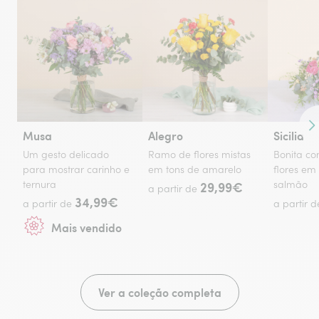
Co
Musa
Alegro
Sicilia
Um gesto delicado
Ramo de flores mistas
Bonita c
para mostrar carinho e
em tons de amarelo
flores em
ternura
29,99€
salmão
a partir de
34,99€
a partir de
a partir 
Mais vendido
Ver a coleção completa