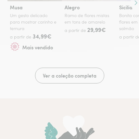
Co
Musa
Alegro
Sicilia
Um gesto delicado
Ramo de flores mistas
Bonita c
para mostrar carinho e
em tons de amarelo
flores em
ternura
29,99€
salmão
a partir de
34,99€
a partir de
a partir 
Mais vendido
Ver a coleção completa