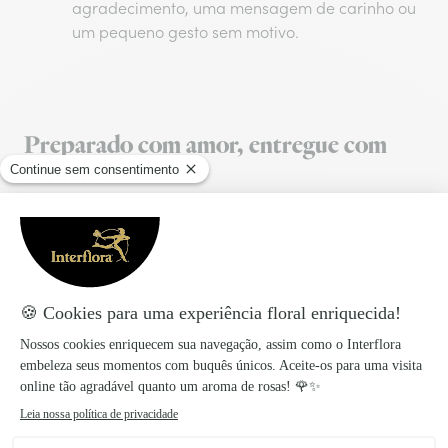
agradecimento, uma mensagem de carinho ou
um pequeno gesto sem motivo.
Preparado com amor, entregue com
carinho!
Os produtos Interflora são preparados e embalados
no dia da entrega para garantir a frescura das flores.
A entrega, no mesmo dia ou por marcação, é feita
diretamente pelos nossos floristas locais.
Taxa de entrega
:
6,46€
Entrega no mesmo dia para todas as encomendas
realizadas antes das 17 horas.