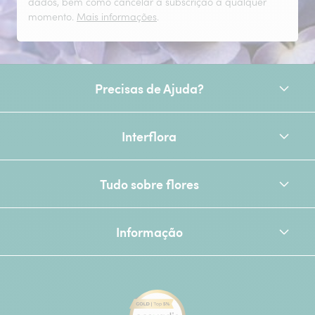
dados, bem como cancelar a subscrição a qualquer
momento.
Mais informações
.
Precisas de Ajuda?
Interflora
Tudo sobre flores
Informação
[Ecovadis Gold Badge - Top 