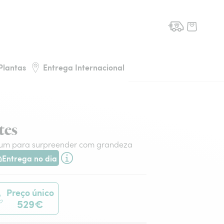
de flores, voltar à página inicial
Plantas
Entrega Internacional
tes
ium para surpreender com grandeza
Entrega no dia
ega hoje ou na data à tua escolha.
Preço único
529€