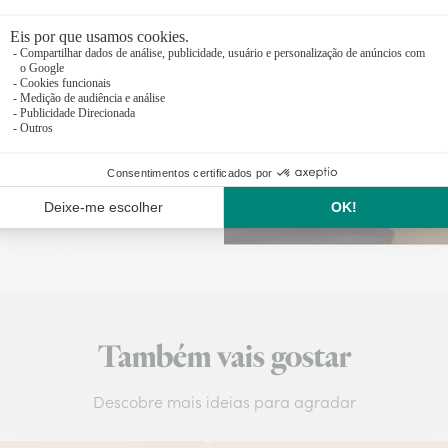
izadas antes das 17
Também vais gostar
Descobre mais ideias para agradar