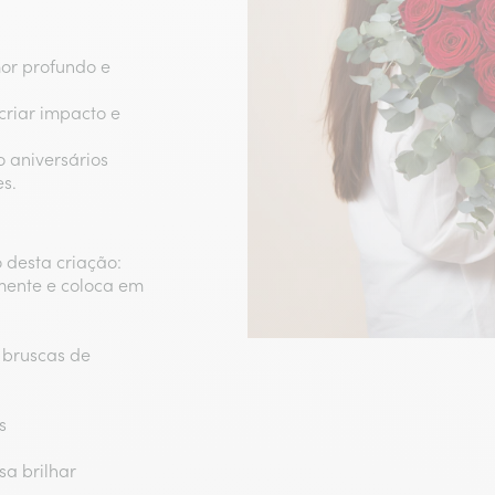
or profundo e
criar impacto e
o aniversários
s.
 desta criação:
mente e coloca em
s bruscas de
s
a brilhar