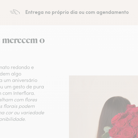
Entrega no próprio dia ou com agendamento
e merecem o
rmato redondo e
pedem algo
a um aniversário
ou um gesto de pura
com Interflora.
balham com flores
es florais podem
ma cor ou variedade
onibilidade.