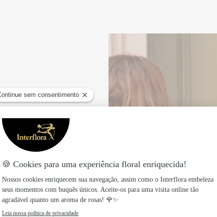
 com
o dia da entrega para
ia ou por marcação, é