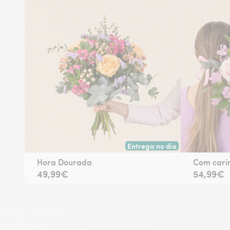
Entrega no dia
Entrega hoje ou na data à tua 
Hora Dourada
Com cari
49,99€
54,99€