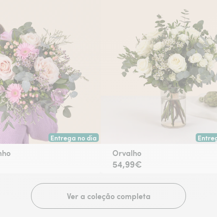
Entrega no dia
Entre
escolha.
Entrega hoje ou na data à tua escolha.
Entreg
nho
Orvalho
54,99€
Ver a coleção completa