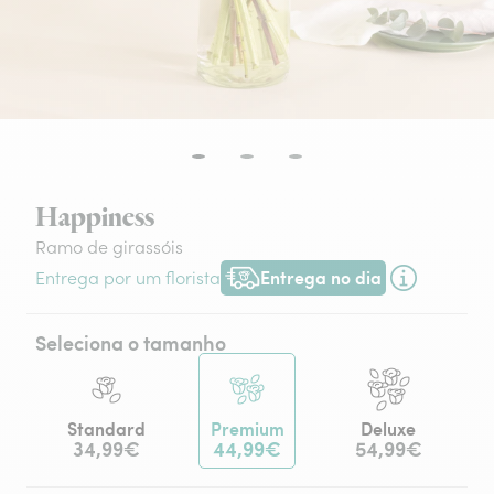
Happiness
Ramo de girassóis
Entrega no dia
Entrega por um florista
Entrega hoje ou na data à tua escol
Seleciona o tamanho
Standard
Premium
Deluxe
34,99€
44,99€
54,99€