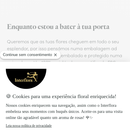
Enquanto estou a bater à tua porta
Queremos que as tuas flores cheguem em todo o seu
esplendor, por isso pensámos numa embalagem ad
hoc. O produto será bem embalado e protegido numa
caixa de cartão 100% reciclável com certificado FSC e
será entregue por um serviço de correio expresso
cuidadosamente selecionado por nós. Uma escolha
sustentável para proteger o ambiente e as gerações
futuras com um pequeno gesto.
Taxa de entrega
:
9,99€
Entrega no mesmo dia para todas as encomendas