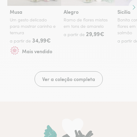
Co
Musa
Alegro
Sicilia
Um gesto delicado
Ramo de flores mistas
Bonita c
para mostrar carinho e
em tons de amarelo
flores em
ternura
29,99€
salmão
a partir de
34,99€
a partir de
a partir 
Mais vendido
Ver a coleção completa