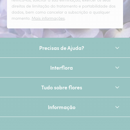
retificá‑los, solicitar a sua eliminação, exercer os seus
direitos de limitação do tratamento e portabilidade dos
dados, bem como cancelar a subscrição a qualquer
momento.
Mais informações
.
Precisas de Ajuda?
Interflora
Tudo sobre flores
Informação