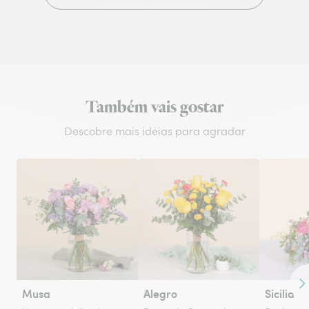
Também vais gostar
Descobre mais ideias para agradar
Co
Musa
Alegro
Sicilia