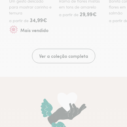
Um gesto delicado
Ramo de flores mistas
Bonita c
para mostrar carinho e
em tons de amarelo
flores em
ternura
29,99€
salmão
a partir de
34,99€
a partir de
a partir 
Mais vendido
Ver a coleção completa