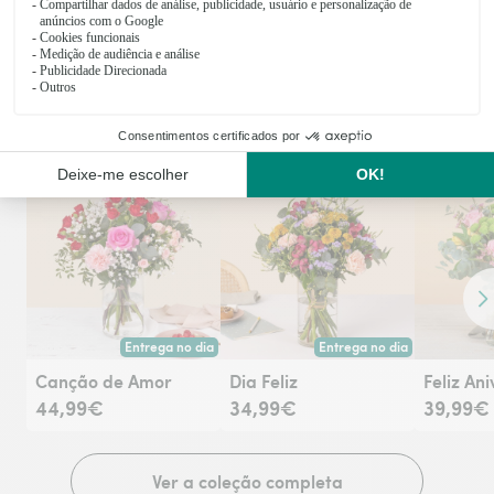
Também vais gostar
Descobre mais ideias para agradar
Co
Entrega no dia
Entrega no dia
Entrega hoje ou na data à tua escolha.
Entrega hoje ou na data à tu
Canção de Amor
Dia Feliz
Feliz An
44,99€
34,99€
39,99€
Ver a coleção completa