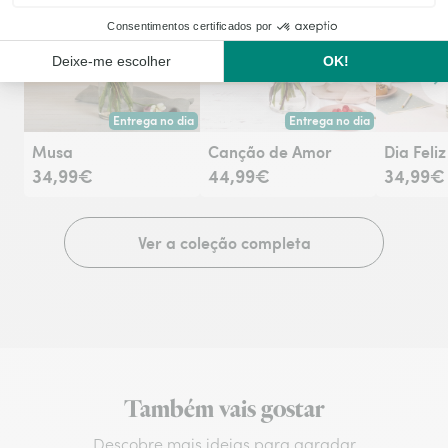
Co
Entrega no dia
Entrega no dia
Entrega hoje ou na data à tua escolha.
Entrega hoje ou na data à tu
Musa
Canção de Amor
Dia Feliz
34,99€
44,99€
34,99€
Ver a coleção completa
Também vais gostar
Descobre mais ideias para agradar