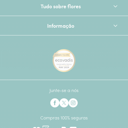
Tudo sobre flores
Informação
[Ecovadis Gold Badge - Top 
Junte-se a nós
Interflora no Facebook
Interflora no X anteriormente Twitter
Interflora no Instagram
Compras 100% seguras
Mastercard
Multibanco
Visa
Paypal
American Express
Google Pay
Apple Pay