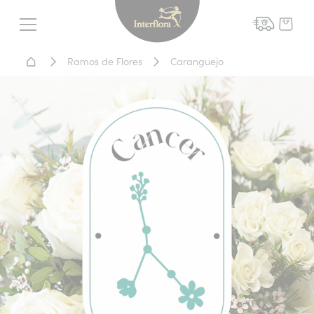
Interflora - entrega de flor
Menu
Home - Entrega de flores
Ramos de Flores
Caranguejo