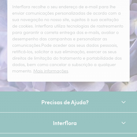
Interflora recolhe o seu endereço de e‑mail para lhe
enviar comunicações personalizadas de acordo com a
sua navegação no nosso site, sujeitas à sua aceitação
de cookies. Interflora utiliza tecnologias de rastreamento
para garantir a correta entrega dos e‑mails, avaliar o
desempenho das campanhas e personalizar as
comunicações.Pode aceder aos seus dados pessoais,
retificá‑los, solicitar a sua eliminação, exercer os seus
direitos de limitação do tratamento e portabilidade dos
dados, bem como cancelar a subscrição a qualquer
momento.
Mais informações
.
Precisas de Ajuda?
Interflora