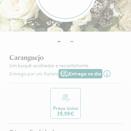
Caranguejo
Um buquê acolhedor e reconfortante.
Entrega no dia
Entrega por um florista
Entrega hoje ou na data à tua escol
Preço único
39,99€