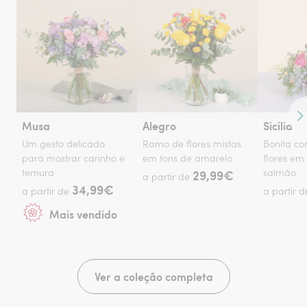
Co
Musa
Alegro
Sicilia
Um gesto delicado
Ramo de flores mistas
Bonita c
para mostrar carinho e
em tons de amarelo
flores em
ternura
29,99€
salmão
a partir de
34,99€
a partir de
a partir 
Mais vendido
Ver a coleção completa