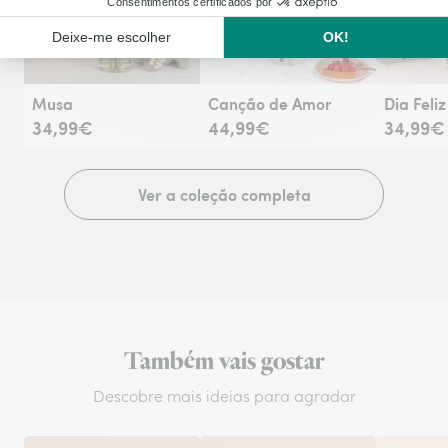
Co
Musa
Canção de Amor
Dia Feliz
34,99€
44,99€
34,99€
Ver a coleção completa
Também vais gostar
Descobre mais ideias para agradar