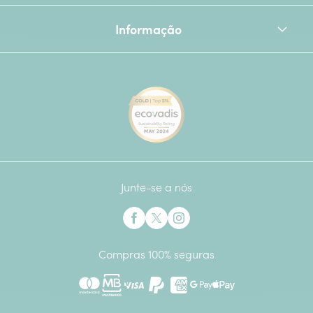
Informação
[Ecovadis Gold Badge - Top 
Junte-se a nós
Interflora no Facebook
Interflora no X anteriormente Twitter
Interflora no Instagram
Compras 100% seguras
Mastercard
Multibanco
Visa
Paypal
American Express
Google Pay
Apple Pay