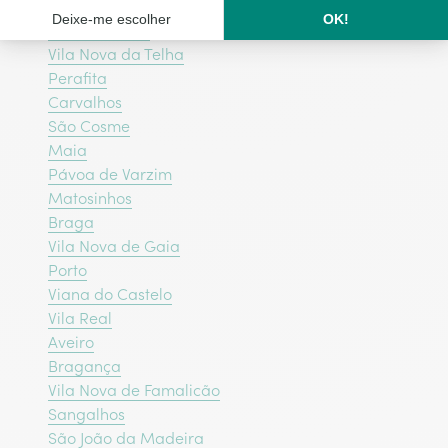
Santo Tirso
Vila do Conde
Vila Nova da Telha
Perafita
Carvalhos
São Cosme
Maia
Pávoa de Varzim
Matosinhos
Braga
Vila Nova de Gaia
Porto
Viana do Castelo
Vila Real
Aveiro
Bragança‎
Vila Nova de Famalicão
Sangalhos
São João da Madeira