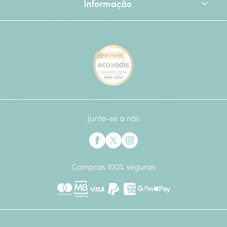
Informação
[Ecovadis Gold Badge - Top 
Junte-se a nós
Interflora no Facebook
Interflora no X anteriormente Twitter
Interflora no Instagram
Compras 100% seguras
Mastercard
Multibanco
Visa
Paypal
American Express
Google Pay
Apple Pay