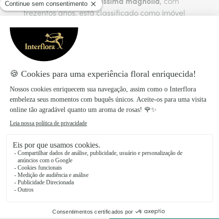
belíssima magnólia
juntamente com a
, com
trezentos anos, está classificado como Imóvel
de Interesse Público. À beleza indescritível das
paisagens do rio Douro, junta-se a beleza
florestal caraterizada por carvalhos,
castanheiros e pinheiros das margens do rio
Sousa e do rio Ferreira.
Floristas da rede Interflora nas
principais cidades do Norte de
Portugal
Valongo do Vouga
Espinho
Felgueiras