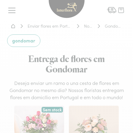
Interflora - entrega de flor
Menu
Home - Entrega de flores
Enviar flores em Portugal
Norte
Gondomar
gondomar
Entrega de flores em
Gondomar
Deseja enviar um ramo o una cesta de flores em
Gondomar no mesmo dia? Nossos floristas entregam
flores em domicílio em Portugal e em todo o mundo!
Sem stock