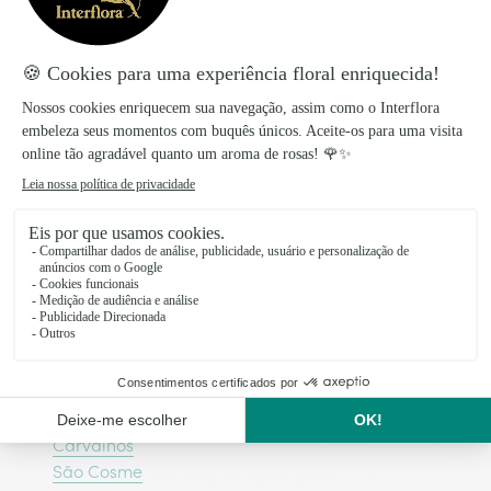
Floristas da rede Interflora nas
principais cidades do Norte de
Portugal
Valongo do Vouga
Espinho
Felgueiras
Santo Tirso
Gondomar
Vila do Conde
Vila Nova da Telha
Perafita
Carvalhos
São Cosme