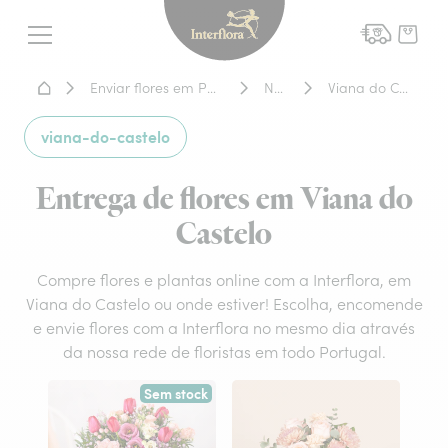
Interflora - entrega de flor
Menu
Home - Entrega de flores
Enviar flores em Portugal
Norte
Viana do Castelo
viana-do-castelo
Entrega de flores em Viana do
Castelo
Compre flores e plantas online com a Interflora, em
Viana do Castelo ou onde estiver! Escolha, encomende
e envie flores com a Interflora no mesmo dia através
da nossa rede de floristas em todo Portugal.
Sem stock