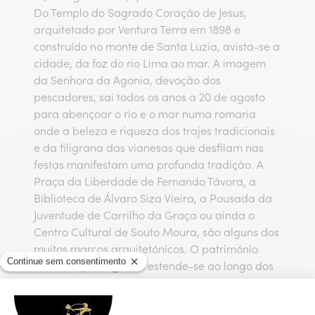
Do Templo do Sagrado Coração de Jesus,
arquitetado por Ventura Terra em 1898 e
construído no monte de Santa Luzia, avista-se a
cidade, da foz do rio Lima ao mar. A imagem
da Senhora da Agonia, devoção dos
pescadores, sai todos os anos a 20 de agosto
para abençoar o rio e o mar numa romaria
onde a beleza e riqueza dos trajes tradicionais
e da filigrana das vianesas que desfilam nas
festas manifestam uma profunda tradição. A
Praça da Liberdade de Fernando Távora, a
Biblioteca de Álvaro Siza Vieira, a Pousada da
Juventude de Carrilho da Graça ou ainda o
Centro Cultural de Souto Moura, são alguns dos
muitos marcos arquitetónicos. O património
natural e paisagístico estende-se ao longo dos
24km de costa de praias de areia fina e
dourada.