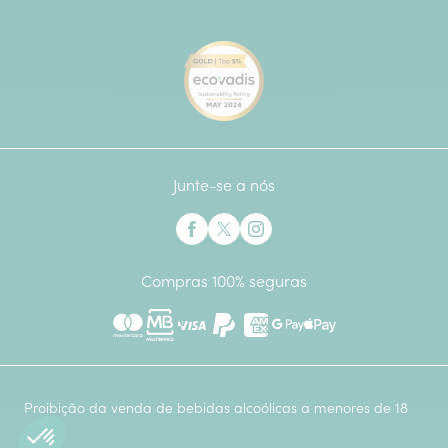
[Ecovadis Gold Badge - Top 
Junte-se a nós
Interflora no Facebook
Interflora no X anteriormente Twitter
Interflora no Instagram
Compras 100% seguras
Mastercard
Multibanco
Visa
Paypal
American Express
Google Pay
Apple Pay
Proibição da venda de bebidas alcoólicas a menores de 18
anos.