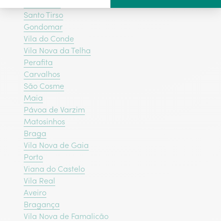
Felgueiras
Santo Tirso
Gondomar
Vila do Conde
Vila Nova da Telha
Perafita
Carvalhos
São Cosme
Maia
Pávoa de Varzim
Matosinhos
Braga
Vila Nova de Gaia
Porto
Viana do Castelo
Vila Real
Aveiro
Bragança‎
Vila Nova de Famalicão