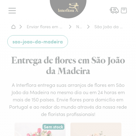
Interflora - entrega de flor
Menu
Home - Entrega de flores
Enviar flores em Portugal
Norte
São João da Madeira
sao-joao-da-madeira
Entrega de flores em São João
da Madeira
A Interflora entrega suas arranjos de flores em São
João da Madeira no mesmo dia ou em 24 horas em
mais de 150 países. Envie flores para domicílio em
Portugal e ao redor do mundo através da nossa rede
de floristas profissionais!
Sem stock