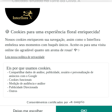
Calçado, situado na Torre da Oliva. A
reconversão do antigo complexo industrial da
Fábrica Oliva em Welcome Center do Turismo
Industrial e a incubadora Oliva Creative Factory
como polo cultural que inclui o Centro de Arte
da Oliva, com uma coleção única de Arte Bruta,
são alguns outros exemplos notáveis desta forte
identidade.
Floristas da rede Interflora nas
principais cidades do Norte de
Portugal
Valongo do Vouga
Espinho