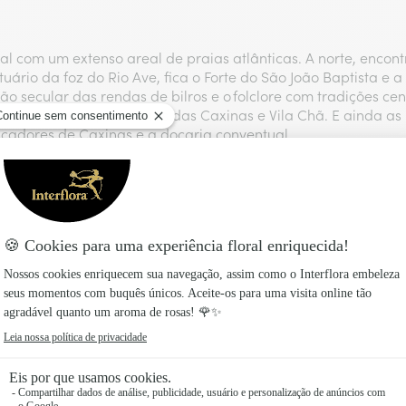
l com um extenso areal de praias atlânticas. A norte, encont
uário da foz do Rio Ave, fica o Forte do São João Baptista e
ão secular das rendas de bilros e o folclore com tradições ce
comunidades piscatórias das Caxinas e Vila Chã. E ainda as
scadores de Caxinas e a doçaria conventual.
 natural único pela biodiversidade da flora e fauna.
am as ruas são uma das tradições das Festas do Corpo de De
Interflora nas principais cidades d