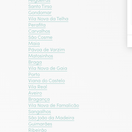
Felgueiras
Santo Tirso
Gondomar
Vila Nova da Telha
Perafita
Carvalhos
São Cosme
Maia
Pávoa de Varzim
Matosinhos
Braga
Vila Nova de Gaia
Porto
Viana do Castelo
Vila Real
Aveiro
Bragança‎
Vila Nova de Famalicão
Sangalhos
São João da Madeira
Guimarães
Ribeirão