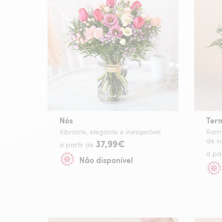
Nós
Ter
Vibrante, elegante e inesqecível
Ramo
de s
37,99€
a partir de
a pa
Não disponível