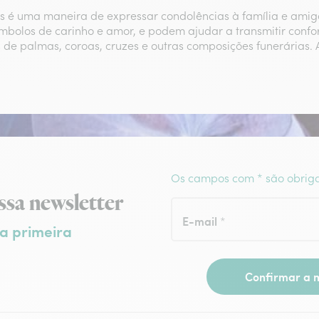
ais é uma maneira de expressar condolências à família e am
símbolos de carinho e amor, e podem ajudar a transmitir conf
 de palmas, coroas, cruzes e outras composições funerárias. 
Os campos com * são obriga
wsletter
ssa newsletter
E-mail
*
a primeira
Confirmar a m