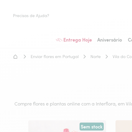
Precisas de Ajuda?
Entrega Hoje
Aniversário
C
Home - Entrega de flores
Enviar flores em Portugal
Norte
Vila do C
Compre flores e plantas online com a Interflora, em V
Sem stock