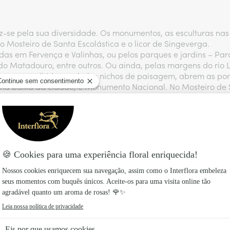
uz-se pela sua diversidade. Os monumentos, as esculturas nas 
o Mosteiro de Santa Escolástica e o licor de Singeverga.
s em Fervença e Valinhas, ou pelos parques e jardins – Parqu
 Matadouro, entre outros. Ou ainda, pelas margens do rio Le
s que, recolhidos em belos nichos de paisagem, abrem as port
 na baixa da cidade, é Monumento Nacional. No Mosteiro de 
beleza e a elegância da camélia. Os Dias da Camélia, apresen
as. Os prémios do concurso de camélias distinguem a melhor c
pécie. Dezenas de associações de Santo Tirso participam na t
Interflora nas principais cidades d