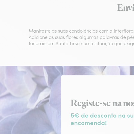
Envi
Manifeste as suas condolências com a Interflora
Adicione às suas flores algumas palavras de pês
funerais em Santo Tirso numa situação que exige
Subscrição da ne
Registe-se na no
5€ de desconto na su
encomenda!