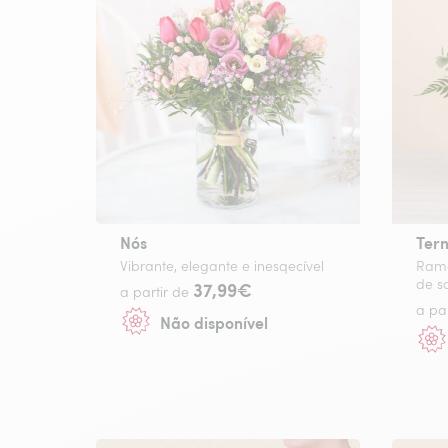
Nós
Ter
Vibrante, elegante e inesqecível
Ramo
de s
37,99€
a partir de
a pa
Não disponível